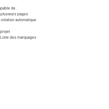
apable de :
 plusieurs pages
e création automatique
 projet
 Liste des marquages
licy
|
Cookie Declaration
|
Do not sell or share my personal data